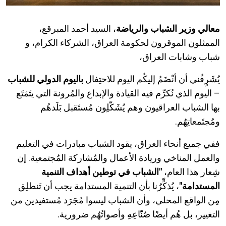
معالي وزير الشباب والرياضة
، السيد أحمد المبرقع،
الممثلون الموقرون لحكومة العراق، الشركاء
الكرام
، و
شباب وشابات العراق،
يُشَرٍفُني أن أنْضَمُ إليكُم اليوم للاحتِفال
باليوم الدولي للشباب
– اليوم الذي نُكرِّم فيه القيادة والإبداع والمُرونة التي يتَمَتَع
بها الشباب العراقيون وهم يُشَكّلِون مُستَقبل بَلَدهُم
ومُجتَمعاتِهُم
.
ففي جميع أنحاء العراق، يقود الشباب مبادرات في التعليم
والعمل المناخي وريادة الأعمال والمُشاركة المُجتمعية. إن
شِعار هذا العام،
"الشباب في توطين أهداف التنمية
المستدامة"
، يُذكٍّرُنا بأن التنمية المستدامة يجب أن تَنطلِق
مِن الواقع المحلي، وأن الشباب ليسوا مُجَرَد مُستفيدين من
التغيير، بل هُم أيضًا صُنّاعِهِ وأصواتُهُم ضرورية.