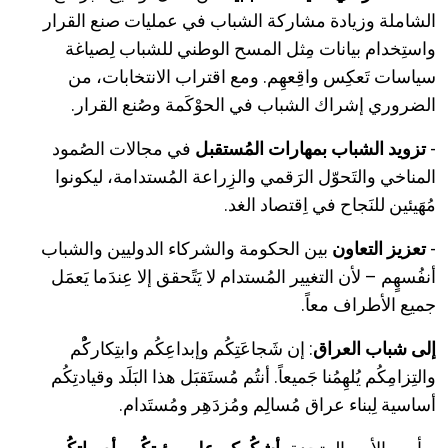
الشاملة وزيادة مشاركة الشباب في عمليات صنع القرار
واستِخدام بيانات مِثل المسح الوطني للشباب لِصياغة
سياسات تَعكِس واقِعهِم. ومع اقتراب الانتخابات، من
الضروري إشراك الشباب في الحوْكَمة وصُنع القرار.
-
تزويد الشباب بمهارات المُستقبل
في مجالات الصُمود
المناخي والتَحوّل الرَقمي والزِراعة المُستدامة، ليكونوا
مُهَيئين للنَجاح في اِقتصاد الغد.
-
تعزيز التعاون
بين الحكومة والشركاء الدوليين والشباب
أنفُسهٍم – لأن التغيير المُستدام لا يَتًحقق إلا عِندَما يَعمَل
جميع الأطراف معاً.
إلى شباب العراق
: إن شَجاعَتِكُم وإبداعِكُم وابتِكاركُْم
والتِزامِكُم يُلهِمُنا جَميعاً. أنتُم مُستَقبَل هذا البَلَد وقيادتِكُم
أساسية لِبناء عراق مُسالِم ومُزدَهِر ومُستَدام.