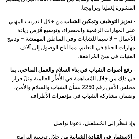
المَشورة لِعَملِنا وبرامِجِنا.
-
تعزيز التوظيف وتمكين الشباب
من خلال التدريب المِهَني
على المهارات الرقمية والخضراء، وتوسيع فُرَص ريادة
الأعمال – لا سيما للشابات وفي المناطق المهمشة – ودمج
مهارات الحياة في التعليم، مما أتاح الوصول إلى آلاف
الفتيات في سِنَ المُراهقة.
-
رفع أصوات الشباب في بناء السلام والعمل المناخي
، بِما
في ذلِك من خِلال المُساهمة في الأُطُر العالمية مِثلَ قرار
مجلس الأمن رقم 2250 بشأن الشباب والسلام والأمن،
وضمان مشاركة الشباب في مؤتمرات الأطراف.
وإذ نَنظُر إلى المُستَقبَل، دَعونا نواصل:
-
الاستثمار في القيادة الشبابية
من خلال توسيع البرامج