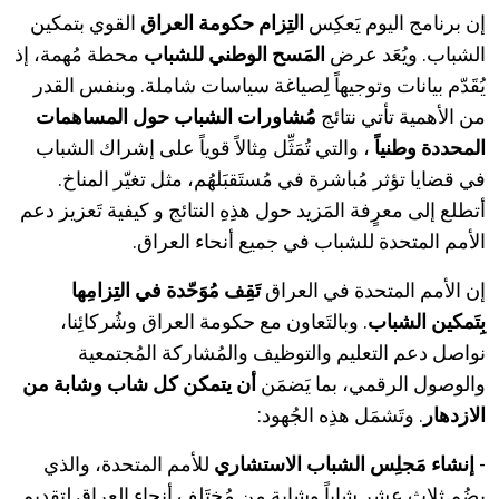
إن برنامج اليوم يَعكِس
التِزام حكومة العراق
القوي بتمكين
الشباب. ويُعَد عرض
المَسح الوطني للشباب
محطة مُهمة، إذ
يُقَدّم بيانات وتوجيهاً لِصياغة سياسات شاملة. وبنفس القدر
من الأهمية تأتي نتائج
مُشاورات الشباب حول المساهمات
المحددة وطنياً
، والتي تُمَثِّل مِثالاً قوياً على إشراك الشباب
في قضايا تؤثر مُباشرة في مُستَقبَلهُم، مثل تغيّر المناخ.
أتطلع إلى معرٍفة المَزيد حول هذِهِ النتائج و كيفية تَعزيز دعم
الأمم المتحدة للشباب في جميع أنحاء العراق.
إن الأمم المتحدة في العراق
تَقِف مُوَحّدة في التِزامِها
بِتَمكين الشباب
. وبالتَعاون مع حكومة العراق وشُركائِنا،
نواصل دعم التعليم والتوظيف والمُشاركة المُجتمعية
والوصول الرقمي، بما يَضمَن
أن يتمكن كل شاب وشابة من
الازدهار
. وتَشمَل هذِه
الجُهود:
-
إنشاء مَجلِس الشباب الاستشاري
للأمم المتحدة، والذي
يضُم ثلاث عشر شاباً
وشابة
مِن مُختَلف أنحاء العِراق لِتقديم