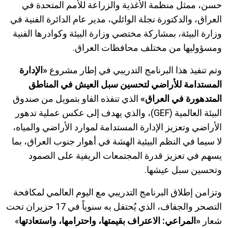
حسن، ممثل منظمة الأغذية والزراعة للأمم المتحدة في
العراق، والدكتورة نجلة الوائلي، مدير عام الدائرة الفنية في
وزارة البيئة، بمشاركة مختصي وزارة البيئة وكوادرها الفنية
ومسؤوليها من مختلف محافظات العراق.
وتم تنفيذ هذا البرنامج التدريبي في إطار مشروع
«الإدارة
المستدامة للأراضي لتحسين سبل العيش في المناطق
المتدهورة في العراق»
الذي تنفذه الفاو بتمويل من صندوق
البيئة العالمية (
GEF
)، والذي يهدف إلى عكس عملية تدهور
الأراضي وتعزيز الإدارة المستدامة لموارد الأراضي والمياه،
لا سيما في النظم البيئية الهشة في أهوار جنوب العراق، بما
يسهم في تعزيز قدرة المجتمعات الريفية على الصمود
وتحسين سبل عيشها.
وتزامن إطلاق البرنامج التدريبي مع اليوم العالمي لمكافحة
التصحر والجفاف، الذي يُحتفل به سنوياً في
17
حزيران تحت
شعار
«المراعي: الاعتراف بقيمتها، واحترامها، واستعادتها
»