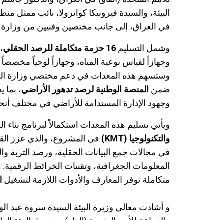
البيئة، والسيدة فيرونيكا كواترولا، نائب ممثل منظم
في العراق، إلى جانب مختصين وفنيين من وزارة ال
وشمل التسليم
16
حزمة متكاملة للرصد الحقلي
،
وجهازاً لقياس نوعية المياه، وجهازاً لوحياً مخصصاً
وستسهم هذه المعدات في دعم مختصي وزارة البيئ
ضمن
المنصة الوطنية لرصد تدهور الأراضي
، بما ي
وجهود الإدارة المستدامة للأراضي في مختلف أنحا
ويأتي تسليم هذه المعدات استكمالاً لبرنامج بناء
والتكنولوجيا (
KMT
)
في المشروع، والذي عزز القدر
في مجالات جمع البيانات الحقلية، ورصد التربة وال
المعلومات الجغرافية، وتقنيات الخرائط الرقمية.
متكاملة توفر المعارف والأدوات اللازمة لتشغيل
ا
و أشادت معالي وزيرة البيئة السيدة سروة عبد الو