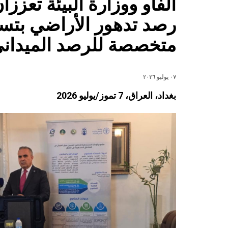
الفاو ووزارة البيئة تعزز
رصد تدهور الأراضي بتس
متخصصة للرصد الميدان
٠٧ يوليو ٢٠٢٦
بغداد، العراق،
7
تموز/يوليو
2026