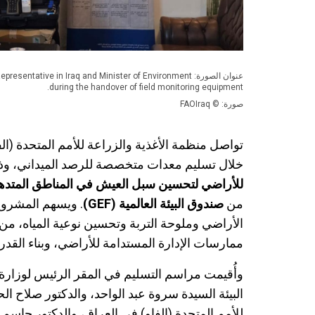
عنوان الصورة: resentative in Iraq and Minister of Environment
during the handover of field monitoring equipment.
صورة: © FAOIraq
تواصل منظمة الأغذية والزراعة للأمم المتحدة (الف
خلال تسليم معدات متخصصة للرصد الميداني، و
للأراضي لتحسين سبل العيش في المناطق المتده
من
صندوق البيئة العالمية (
GEF
)
. ويسهم المشروع
الأراضي وملوحة التربة وتحسين نوعية المياه، من
ممارسات الإدارة المستدامة للأراضي، وبناء القدر
وأُقيمت مراسم التسليم في المقر الرئيس لوزارة 
البيئة السيدة سروة عبد الواحد، والدكتور صلاح ا
للأمم المتحدة (الفاو) في العراق، والدكتور جاسم ع