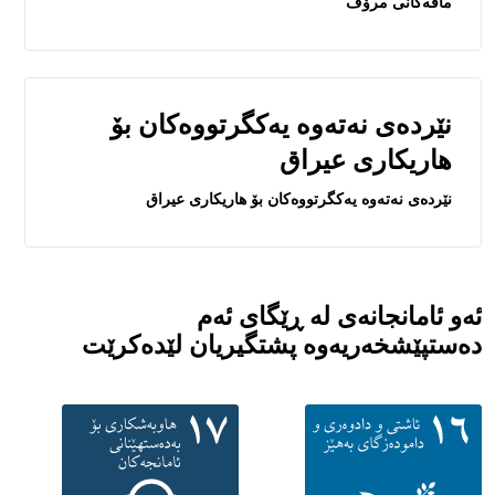
مافه‌كانی مرۆڤ
نێرده‌ى نه‌ته‌وه‌ يه‌كگرتووه‌كان بۆ
هاريكارى عيراق
نێرده‌ى نه‌ته‌وه‌ يه‌كگرتووه‌كان بۆ هاريكارى عيراق
ئەو ئامانجانەی لە ڕێگای ئەم
دەستپێشخەریەوە پشتگیریان لێدەکرێت