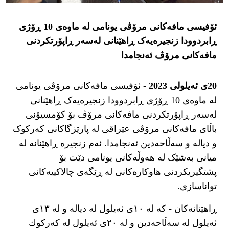
ئۆفیسی مافەكانی مرۆڤی یونامی لە ماوەی 10 ڕۆژی
ڕابردوودا زنجیرەیەک ڕاهێنانی لەسەر ڕاپۆرتکردنی
مافەکانی مرۆڤ ئەنجامدا
20ی ئەیلولی 2023
- ئۆفیسی مافەكانی مرۆڤی یونامی
لە ماوەی 10 ڕۆژی ڕابردوودا زنجیرەیەک ڕاهێنانی
لەسەر ڕاپۆرتکردنی مافەکانی مرۆڤ بۆ کۆمسیۆنی
باڵای مافەكانی مرۆڤی عێراقی لە پارێزگاکانی کەرکوک
و دیالە و سەڵاحەدین ئەنجامدا. ئەم زنجیرە ڕاهێنانە لە
میانی بەشێک لە هەوڵەکانی یونامی دێت بۆ
پشتگیریکردنی هاوكارەكانی لە ڕێگەی چالاکییەکانی
تواناسازی.
ڕاهێنانەکان - کە لە ١٠ی ئەیلول لە دیالە و لە ١٣ی
ئەیلول لە سەڵاحەدین و لە ٢٠ی ئەیلول لە كەركوك