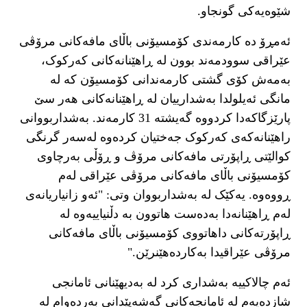
شێوەیەکی گونجاو.
ئەمڕۆ دە کارمەندی کۆمسیۆنی باڵای مافەكانی مرۆڤی
عێراقی سوودمەند بوون لە ڕاهێنانەکانی کەرکوک،
بەمەش کۆی گشتی كارمەندانی كۆمسیۆن کە لە
مانگی ئەیلولدا بەشدارییان لە ڕاهێنانەکانی هەر سێ
پارێزگاکەدا کردووە گەیشتە 31 کارمەند. بەشداربووانی
راهێنانەكەی کەرکوک جەختیان کردەوە لەسەر گرنگی
کوالێتی ڕاپۆرتی مافەکانی مرۆڤ و ڕۆڵی بەرچاوی
کۆمسیۆنی باڵای مافەكانی مرۆڤی عێراقی لەم
ڕووەوە. یەکێک لە بەشداربووان وتی: "ئەو زانیاریانەی
لەم ڕاهێنانەدا بەدەست هاتوون بە دڵنیاییەوە لە
ڕاپۆرتەکانی داهاتووی کۆمسیۆنی باڵای مافەكانی
مرۆڤی عێراقیدا بەکاردەهێنرێن."
ئەم چالاکییە بەشداری کرد لە بەدیهێنانی ئامانجی
شازدەیەم لە ئامانجەكانی گەشەپێدانی بەردەوام لە