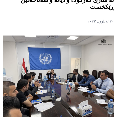
لە شاری کەرکوک و دیالە و سەڵاحەدین
ڕێکخست
٢٠ ئەیلوول ٢٠٢٣