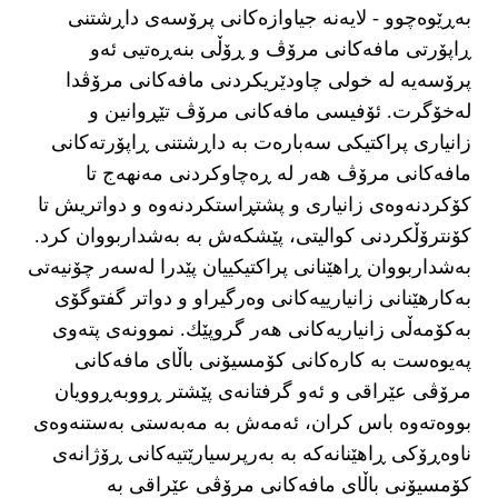
بەڕێوەچوو - لایەنە جیاوازەکانی پرۆسەی داڕشتنی
ڕاپۆرتی مافەكانی مرۆڤ و ڕۆڵی بنەڕەتیی ئەو
پرۆسەیە لە خولی چاودێریکردنی مافەكانی مرۆڤدا
لەخۆگرت. ئۆفیسی مافەكانی مرۆڤ تێڕوانین و
زانیاری پراکتیکی سەبارەت بە داڕشتنی ڕاپۆرتەکانی
مافەکانی مرۆڤ هەر لە ڕەچاوکردنی مەنهەج تا
کۆکردنەوەی زانیاری و پشتڕاستکردنەوە و دواتریش تا
کۆنترۆڵکردنی کوالیتی، پێشکەش بە بەشداربووان کرد.
بەشداربووان ڕاهێنانی پراکتیکییان پێدرا لەسەر چۆنیەتی
بەكارهێنانی زانیارییەکانی وەرگیراو و دواتر گفتوگۆی
بەکۆمەڵی زانیاریەكانی هەر گروپێك. نموونەی پتەوی
پەیوەست بە کارەکانی کۆمسیۆنی باڵای مافەكانی
مرۆڤی عێراقی و ئەو گرفتانەی پێشتر ڕووبەڕوویان
بووەتەوە باس کران، ئەمەش بە مەبەستی بەستنەوەی
ناوەڕۆکی ڕاهێنانەکە بە بەرپرسیارێتیەکانی ڕۆژانەی
کۆمسیۆنی باڵای مافەكانی مرۆڤی عێراقی بە