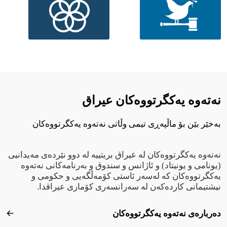
نەتەوە یەکگرتووەکان عيراق
بەخێر بێن بۆ ماڵپەڕی تیمی وڵاتی نەتەوە یەکگرتووەکان
نەتەوە یەکگرتووەکان لە عیراق بریتییە لە دوو نێردەی مەیدانیی
(یونامی و یونیتاد) و ئاژانس و سندوق و بەرنامەکانی نەتەوە
یەکگرتووەکان کە لەسەر ئاستی کۆمەڵگەیی و حکومی و
نیشتیمانی کاردەکەن لە سەرانسەری کۆماری عیراقدا.
Footer menu
دەربارەی نەتەوە یەکگرتووەکان
دەرب