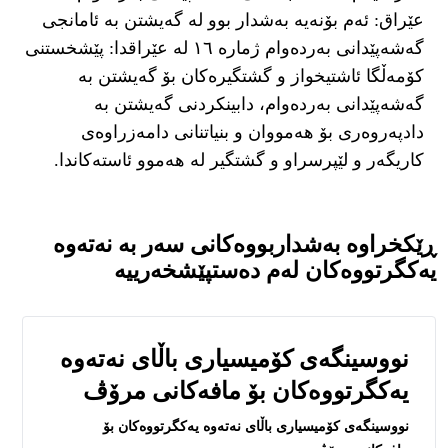
عێراق: ئەم بۆنەیە بەشدار بوو لە گەیشتن بە ئامانجی
گەشەپێدانی بەردەوام ژمارە ١٦ لە عێراقدا: پێشخستنی
کۆمەڵگا ئاشتیخواز و گشتگیرەکان بۆ گەیشتن بە
گەشەپێدانی بەردەوام، دابینکردنی گەیشتن بە
دادپەروەری بۆ هەمووان و بنیاتنانی دامەزراوەی
کاریگەر و لێپرسراو و گشتگیر لە هەموو ئاستەکاندا.
ڕێکخراوە بەشداربووەکانی سەر بە نەتەوە
یەکگرتووەکان لەم دەستپێشخەرییە
نووسینگه‌ی كۆمیسیاری باڵای نه‌ته‌وه‌
یه‌كگرتووه‌كان بۆ مافه‌كانی مرۆڤ
نووسینگه‌ی كۆمیسیاری باڵای نه‌ته‌وه‌ یه‌كگرتووه‌كان بۆ