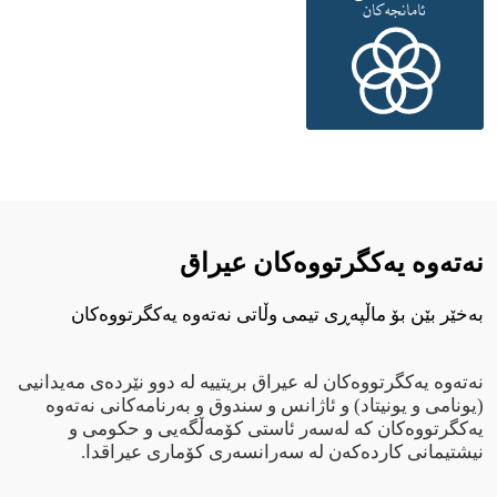
نەتەوە یەکگرتووەکان عيراق
بەخێر بێن بۆ ماڵپەڕی تیمی وڵاتی نەتەوە یەکگرتووەکان
نەتەوە یەکگرتووەکان لە عیراق بریتییە لە دوو نێردەی مەیدانیی
(یونامی و یونیتاد) و ئاژانس و سندوق و بەرنامەکانی نەتەوە
یەکگرتووەکان کە لەسەر ئاستی کۆمەڵگەیی و حکومی و
نیشتیمانی کاردەکەن لە سەرانسەری کۆماری عیراقدا.