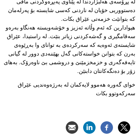
لە پڕۆسەی هەڵبژاردندا لە پێناوی پەیڕەوکردنی مافی
دەستووریی خۆیان لە ناردنی کەسی شایستە بۆ پەرلەمان
کە بتوانێت خزمەتی عێراق بکات.
هیوادارین کە ئەم وڵاتە ئەزیز و خۆشەویستە هەنگاو بەرەو
سەقامگیری و گەشەکردنی زیاتر بنێت. لە راستیدا، عێراق
شایستەی ئەوەیە کە سەرکردەی بە توانای وا بەڕێوەی
بەرن کە بتوانن خواستەکانی گەل بهێننەدی دوور لە گیانی
تایەفەگەری و خزمخزمێنێ و دروشمی بێ ناوەرۆک. بەهای
زۆر بۆ دەنگەکانتان دابنێن.
خوای گەورە هەموو لایەکمان لە بەرژەوەندیی عێراق
سەرکەوتوو بکات