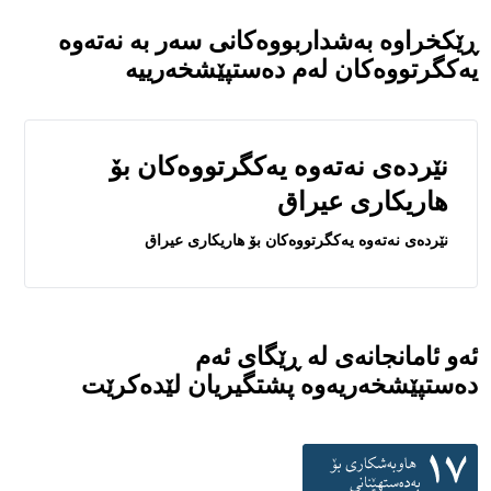
ڕێکخراوە بەشداربووەکانی سەر بە نەتەوە
یەکگرتووەکان لەم دەستپێشخەرییە
نێرده‌ى نه‌ته‌وه‌ يه‌كگرتووه‌كان بۆ
هاريكارى عيراق
نێرده‌ى نه‌ته‌وه‌ يه‌كگرتووه‌كان بۆ هاريكارى عيراق
ئەو ئامانجانەی لە ڕێگای ئەم
دەستپێشخەریەوە پشتگیریان لێدەکرێت