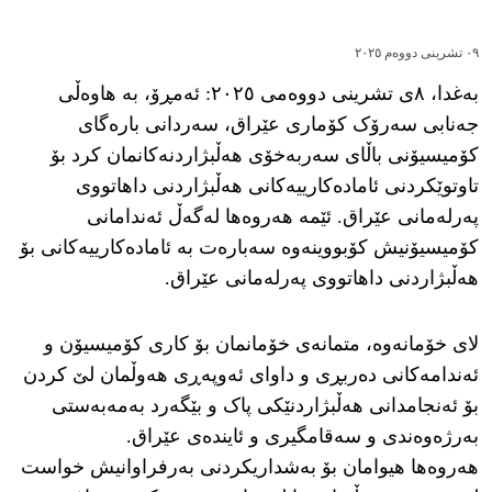
٠٩ تشرینی دووەم ٢٠٢٥
بەغدا، ٨ی تشرینی دووەمی ٢٠٢٥: ئەمڕۆ، بە هاوەڵی
جەنابی سەرۆک کۆماری عێراق، سەردانی بارەگای
کۆمیسیۆنی باڵای سەربەخۆی هەڵبژاردنەکانمان کرد بۆ
تاوتوێکردنی ئامادەکارییەکانی هەڵبژاردنی داهاتووی
پەرلەمانی عێراق. ئێمە هەروەها لەگەڵ ئەندامانی
کۆمیسیۆنیش کۆبووینەوە سەبارەت بە ئامادەکارییەکانی بۆ
هەڵبژاردنی داهاتووی پەرلەمانی عێراق.
لای خۆمانەوە، متمانەی خۆمانمان بۆ کاری کۆمیسیۆن و
ئەندامەکانی دەربڕی و داوای ئەوپەڕی هەوڵمان لێ کردن
بۆ ئەنجامدانی هەڵبژاردنێکی پاک و بێگەرد بەمەبەستی
بەرژەوەندی و سەقامگیری و ئایندەی عێراق.
هەروەها هیوامان بۆ بەشداریکردنی بەرفراوانیش خواست