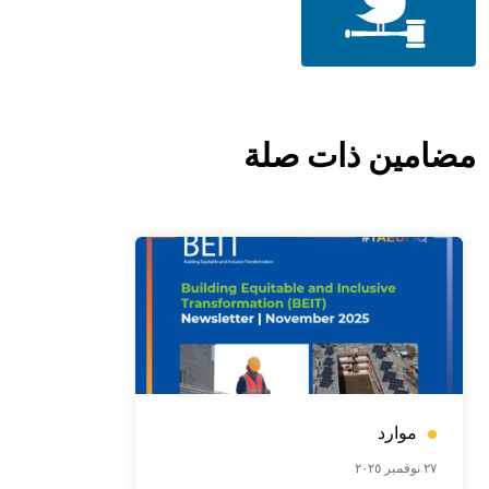
مضامين ذات صلة
موارد
٢٧ نوفمبر ٢٠٢٥