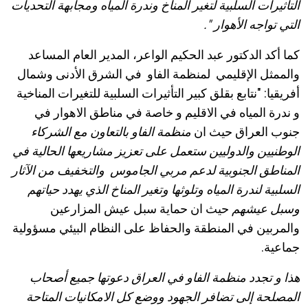
التأثيرات السلبية لتغير المناخ وندرة المياه ومجابهة
التحديات
التي تواجه الأهوار
".
كما أكد الدكتور عبد الحكيم الواعر، المدير العام المساعد
والممثل الإقليمي لمنظمة الفاو في الشرق الأدنى وشمال
أفريقيا: "نتابع بقلق كبير التأثيرات السلبية للتغيرات المناخية
و ندرة المياه في الاقليم و خاصة في مناطق الاهوار في
جنوب العراق حيث ان
منظمة الفاو بالتعاون مع الشركاء
الوطنيين والدوليين ستعمل على تعزيز مشاريعها الحالية في
المناطق الجنوبية لدعم مربي الجاموس والتخفيف من الآثار
السلبية لندرة المياه وتلوثها وتغير المناخ الذي يهدد حياتهم
وسبل عيشهم
حيث ان حماية سبل عيش المزارعين
والمربين في المنطقة والحفاظ على النظام البيئي مسؤولية
جماعية.
هذا و تجدد منظمة الفاو في العراق دعوتها جميع أصحاب
المصلحة إلى تضافر الجهود ووضع كل الامكانيات المتاحة