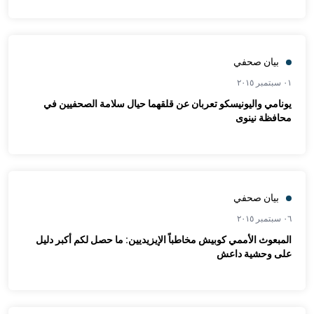
بيان صحفي
٠١ سبتمبر ٢٠١٥
يونامي واليونيسكو تعربان عن قلقهما حيال سلامة الصحفيين في
محافظة نينوى
بيان صحفي
٠٦ سبتمبر ٢٠١٥
المبعوث الأممي كوبيش مخاطباً الإيزيديين: ما حصل لكم أكبر دليل
على وحشية داعش