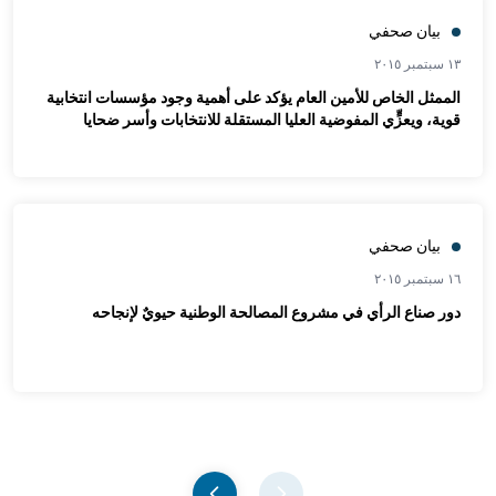
بيان صحفي
١٣ سبتمبر ٢٠١٥
الممثل الخاص للأمين العام يؤكد على أهمية وجود مؤسسات انتخابية
قوية، ويعزٍّي المفوضية العليا المستقلة للانتخابات وأسر ضحايا
الهجمات الإرهابية
بيان صحفي
١٦ سبتمبر ٢٠١٥
دور صناع الرأي في مشروع المصالحة الوطنية حيويٌ لإنجاحه