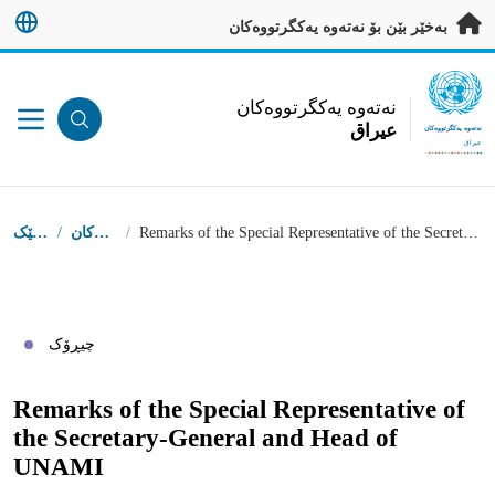
ەرەو ناوەڕۆکی سەرەکی بڕۆ
بەخێر بێن بۆ نەتەوە یەکگرتووەکان
UN Logo
نەتەوە یەکگرتووەکان
عيراق
نەتەوە یەکگرتووەکان
عيراق
شوێنى تۆ
Remarks of the Special Representative of the Secretary-General and Head of UNAMI
/
چیڕۆکەکان
/
دەستپێک
چیڕۆک
Remarks of the Special Representative of
the Secretary-General and Head of
UNAMI