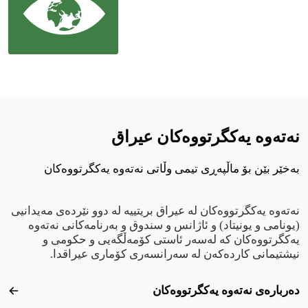
نەتەوە یەکگرتووەکان عيراق
بەخێر بێن بۆ ماڵپەڕی تیمی وڵاتی نەتەوە یەکگرتووەکان
نەتەوە یەکگرتووەکان لە عیراق بریتییە لە دوو نێردەی مەیدانیی
(یونامی و یونیتاد) و ئاژانس و سندوق و بەرنامەکانی نەتەوە
یەکگرتووەکان کە لەسەر ئاستی کۆمەڵگەیی و حکومی و
نیشتیمانی کاردەکەن لە سەرانسەری کۆماری عیراقدا.
Footer menu
دەربارەی نەتەوە یەکگرتووەکان
دەرب