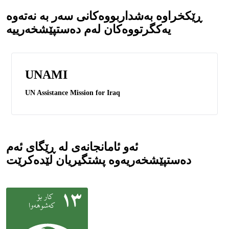
ڕێکخراوە بەشداربووەکانی سەر بە نەتەوە
یەکگرتووەکان لەم دەستپێشخەرییە
UNAMI
UN Assistance Mission for Iraq
ئەو ئامانجانەی لە ڕێگای ئەم
دەستپێشخەریەوە پشتگیریان لێدەکرێت