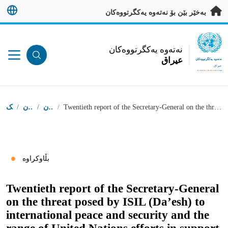
ەرەو ناوەڕۆکی سەرەکی بڕۆ
بەخێر بێن بۆ نەتەوە یەکگرتووەکان
UN Logo
نەتەوە یەکگرتووەکان
عيراق
نەتەوە یەکگرتووەکان
عيراق
شوێنى تۆ
Twentieth report of the Secretary-General on the threat posed by ISIL (Da’esh) to international peace and security and the range of United Nations efforts in support of Member States in countering the threat
/
بڵاوکراوەکان
/
سەرچاوەکان
/
دەستپێک
بڵاوکراوە
Twentieth report of the Secretary-General
on the threat posed by ISIL (Da’esh) to
international peace and security and the