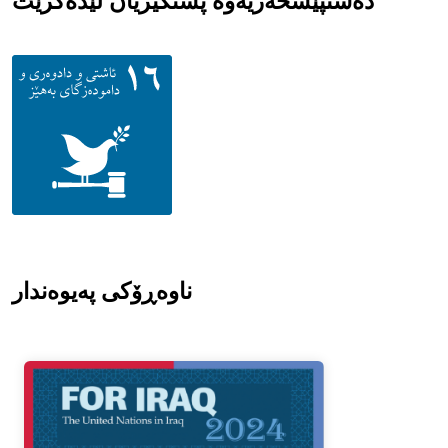
دەستپێشخەریەوە پشتگیریان لێدەکرێت
ناوەڕۆکی پەیوەندار