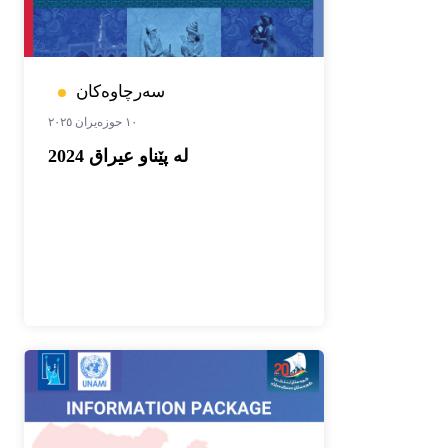
سەرچاوەکان
١٠ حوزەیران ٢٠٢٥
له‌ پێناو عیراق 2024