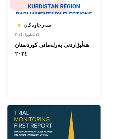
سەرچاوەکان
٢٥ ئەیلوول ٢٠٢٤
هەڵبژاردنی پەرلەمانی کوردستان
٢٠٢٤