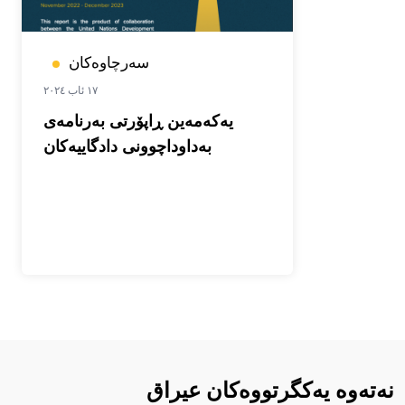
سەرچاوەکان
١٧ ئاب ٢٠٢٤
یەکەمەین ڕاپۆرتى بەرنامەى
بەداوداچوونى دادگاییەکان
نەتەوە یەکگرتووەکان عيراق