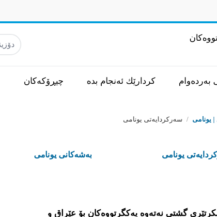
ووەکان
دۆزينه‌و
 بەردەوام
كردارێك ئه‌نجام بده‌
چیڕۆکەکان
س
 | يونامى
/
سه‌ركردایه‌تی یونامی
ردایه‌تی یونامی
به‌شه‌كانى يونامى
کرتێری گشتی نەتەوە یەکگرتووەکان بۆ عێراق و