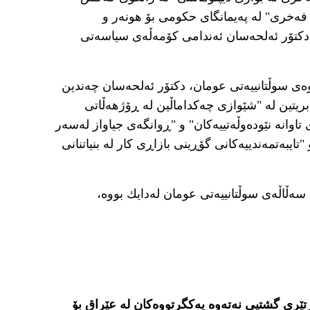
ەخری" لە پەیمانگای حکومی بۆ هونەر و
 دکتۆر ئەلحەسان ئەندامی کۆمەڵەی سیاسەتی
وەی سوڵتانییەتی عومان، دکتۆر ئەلحەسان چەندین
ا بریتین لە "شێوازی چەکداماڵین لە ڕۆژهەڵاتی
تاوانە نێودەوڵەتییەکان" و "ڕوانگەی جیاواز لەسەر
ایبەتمەندییەکانی گۆڕینی بازاڕی کار لە بنیاتنانی
 لە ١٩ی ئابی ١٩٦٣ لە شاری سەڵاڵەی سوڵتانییەتی عومان لەدایك بووە،
تێری گشتیی نەتەوە یەکگرتووەکان لە عێراق بۆ