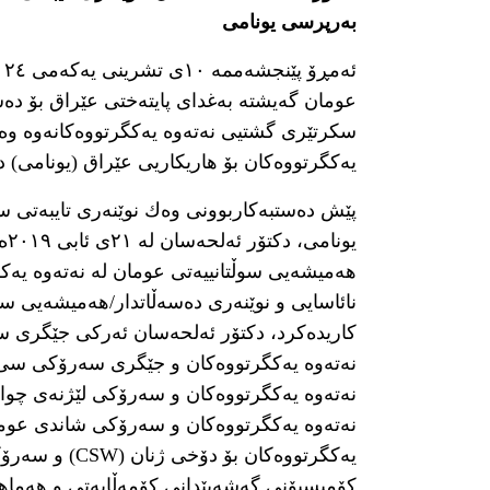
بەرپرسی یونامی
عومان گەیشتە بەغدای پایتەختی عێراق بۆ دەس
سکرتێری گشتیی نەتەوە یەکگرتووەکانەوە وە
یەکگرتووەکان بۆ هاریکاریی عێراق (یونامی) د
پێش دەستبەکاربوونی وەك نوێنەری تایبەتی 
یو
هەمیشەیی سوڵتانییەتی عومان لە نەتەوە یەکگ
نائاسایی و نوێنەری دەسەڵاتدار/هەمیشەیی سو
نەتەوە یەکگرتووەکان و جێگری سەرۆکی سی و
نەتەوە یەکگرتووەکان و سەرۆکی لێژنەی چو
کۆمیسیۆنی گەشەپێدانی کۆمەڵایەتی و هەماه