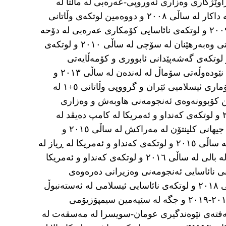
ی ٢٠٠٨ و کۆنفرانسی ڕاوێژکاری وەزاری ئەوروپی-عەرەبی لە ماڵتا لە
ساڵی ٢٠٠٨ و کۆنفرانسی لوتکەی ئیسلامی لە داکار لە ساڵی ٢٠٠٨ و دووەمین لوتکەی وڵاتانی
عەرەبی و ئەمریکای لاتین لە دۆحە لە ساڵی ٢٠٠٩ و لوتکەی نائاسایی کۆمکاری عەرەبی لە دۆحە
لە ساڵی ٢٠٠٩ و نۆیەمین کۆڕبەندی نێودەوڵەتی وەبەرهێنان لە سۆچی لە ساڵی ٢٠١٠ و لوتکەی
اری عەرەبی لە قاهیرە لە ساڵی ٢٠١٢ و لوتکەی گەشەپێدانی ئابووری و کۆمەڵایەتی
عەرەبی لە ڕیاز لە ساڵی ٢٠١٣ و کۆنفرانسی نێودەوڵەتی سۆماڵ لە لەندەن لە ساڵی ٢٠١٣ و
ئاسانکاری بۆ پرۆسەی دانوستانەکانی نێوان کۆماری ئیسلامیی ئێران و گرووپی وڵاتانی ٥+١ لە
یست و چوارەمین کۆبوونەوەی ئەنجومەنی هاوبەش و وەزاری
وڵاتانی یەکێتی ئەوروپا لە دۆحە لە ساڵی ٢٠١٥ و لوتکەی کەنداو و ئەمریکا لە کامپ دەیڤد لە
ساڵی ٢٠١٥ و کۆبوونەوەکانی دەستپێشخەری جیهانی کلینتۆن لە مەراکش لە ساڵی ٢٠١٥ و
گروپی نێودەوڵەتی پشتیوانی سوریا لە ڤیەننا لە ساڵی ٢٠١٥ و لوتکەی کەنداو و ئەمریکا لە ڕیاز لە
٢٠١٦ و نۆیەمین کۆڕبەندی دیموکراسی بالی لە بالی لە ساڵی ٢٠١٦ و لوتکەی کەنداو و ئەمریکا
هەمین دانیشتنی نائاسایی ئەنجومەنی وەزیرانی دەرەوەی
ڕێکخراوی هاوکاری ئیسلامی لە جددە لە ساڵی ٢٠١٨ و لوتکەی نائاسایی ئیسلامی لە ئەستەنبوڵ
لە ساڵی ٢٠١٨ و کۆڕبەندی ئۆسلۆ لە ساڵی ٢٠١٨-٢٠١٩ و جگە لە سێیەمین سیمپۆزیۆمی
 ئاسایش لە جددە لە ساڵی ٢٠٢٣ و هەفتەی نێوەندگیری عومان-سویسرا لە مەسقەت لە