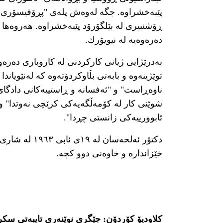
پێبەخشراوە. جگە لەوەش پلەی "پڕۆفیسۆری ف
ڕۆشنبیری لە بێلگۆرۆد پێبەخشراوە. هەروەها
دەرەوەیە لە نیویۆرك.
بەدرێژایی ژیانی کارکردنی لە کاروباری دەرە
توێژینەوە و بابەتی بڵاوکردۆتەوە کە لەنێویاند
ناوەڕاست" و "ئەفسانە و ڕاستییەکانی دادگای 
شوێنی کار لە کۆمەڵگەیەکی کرێچی نەوتدا" و "ت
ئابوورییەکی زانستی چڕدا".
دکتۆر ئەلحەسان
خێزاندارە و خاوەنی دوو کچە.
کلاودیۆ کۆردۆن: جێگری نوێنەری تایبەتی سکر