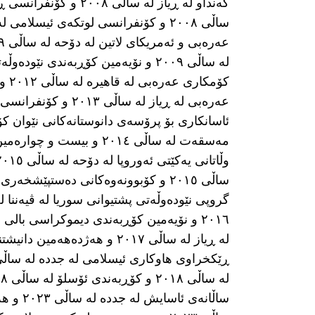
کەنداو لە ڕیاز لە ساڵ
کۆمک
مەسقەت لە ساڵی ٢٠١٤ و ب
لە ڕیاز لە ساڵی ٢٠١٧ و هەژدە
ساڵانەی