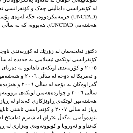
سوڵتانییەتی عومان لە نەتەوە یەکگرتووەکان ل
لە کۆنفرانسی داماڵینی چەک و کۆنفرانسی نەت
(UNCTAD) خزمەتیکردووە، جگە لەوەی 
هەشتەمی UNCTADی هەبووە، کە لە ساڵی 1992 لە کۆڵۆمبیا بەڕێوەچوو.
دکتۆر ئەلحەسان لە زۆرێك لە کۆڕبەندی ناوچە
و ئەمریکا لە دۆحە
گەڕاوەکان لە د