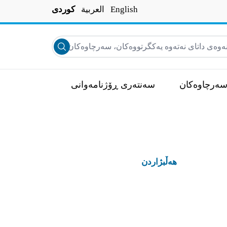
English
العربية
کوردی
ه‌ى داتاى نه‌ته‌وه‌ يه‌كگرتووه‌كان، سه‌رچاوه‌كان، هه‌واڵه‌كان و زياتر...
Submit search
ەرچاوەکان
سەنتەری ڕۆژنامەوانی
هه‌ڵبژاردن