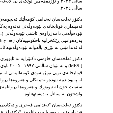
ساڵی ٢٠٢٤.
دکتۆر ئەلحەسان ئەندامی کۆمەڵێك ئەنجومەن و
لە ئەندامێتی لە تۆڕی پاڵەوانە نێودەوڵەتییەکانی بو
دکتۆر ئەلحەسان خاوەنی دکتۆرایە لە ئابووری 
(MESI) و ل
قوتابخانەی نوێی توێژینەوەی کۆمەڵایەتی لە 
لە پەیوەندییە نێودەوڵەتییەکان و هەروەها بڕوا
سەینت جۆن لە نیویۆرك و هەروەها بڕوانامەی
واشنتۆن لە سیاتڵ بەدەستهێناوە.
دکتۆر ئەلحەسان "ئەندامی فەخری و ئەکادیمی 
فیدراسیۆنی ڕووسیا و بڕوانامەی "دکتۆرای ف