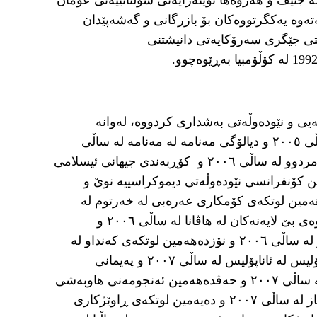
ە جنێڤ و هەروەها نوێنەرایەتی سوڵتانییەتی عومان
ەوە یەکگرتووەکان بۆ بازرگانی و گەشەپێدان
پۆستی جێگری سەرۆکایەتی دانیشتنی
یی و نێودەوڵەتی بەشداری کردووە، لەوانە
کۆنفرانسی لوتکەی ئیسلامی لە جەددە لە ساڵی ٢٠٠٥ و دیالۆگی مەنامە لە مەنامە لە ساڵی
٢٠٠٥ و کۆڕبەندی لوتکەی داهاتوو لە دەریای مردوو لە ساڵی ٢٠٠٦ و کۆڕبەندی جیهانی ئیسلامی
 لە ساڵی ٢٠٠٦ و شەشەمین کۆنفرانسی نێودەوڵەتی دیموکراسییە نوێ و
ۆحە لە ساڵی ٢٠٠٦ و هەژدەهەمین لوتکەی کۆمکاری عەرەبی لە خەرتوم لە
ساڵی ٢٠٠٦ و چواردەهەمین لوتکەی بزووتنەوەی بێ لایەنەکان لە هاڤانا لە ساڵی ٢٠٠٦ و
هەشتەمین لوتکەی ڕاوێژکاری کەنداو لە ڕیاز لە ساڵی ٢٠٠٦ و نۆزدەهەمین لوتکەی کەنداو لە
ڕیاز لە ساڵی ٢٠٠٧ و کۆنفرانسی ئاشتی ئاناپۆلیس لە ئاناپۆلیس لە ساڵی ٢٠٠٧ و پەیمانی
نێودەوڵەتی لەگەڵ عێراق لە شەرم ئەلشێخ لە ساڵی ٢٠٠٧ و حەڤدەهەمین ئەنجومەنی هاوبەشی
کەنداو و ئەوروپا و کۆبوونەوەی وەزاری لە ڕیاز لە ساڵی ٢٠٠٧ و دەیەمین لوتکەی ڕاوێژکاری