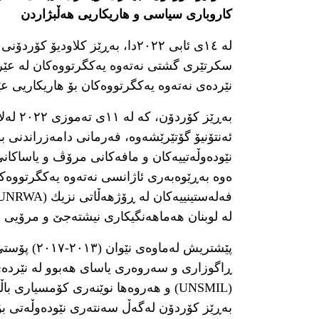
کاروباری سیاسی و هاریکاریی هەڵبژاردن
لە ١٤ی ئابی ٢٠٢٢دا، بەڕێز کلاود
سکرتێری گشتی نەتەوە یەکگرتووەکان لە عێرا
نێردەی نەتەوە یەکگرتووەکان بۆ هاریکاریی ع
بەڕێز 
ەوە بەڕێوەبەری ئاژانسی نەتەوە یەکگرتووەکان
لە لوبنان هەماهەنگیکاری نیشتەجێ و مرۆیی ب
پێشتریش لە
ڕاگوزاری و سەروەری یاسای هەبوو لە نێردەی 
(UNSMIL) و هەروەها نوێنەری کۆمسیاری