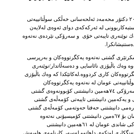
ئەمڕۆ پێنجشەممە ١٠ی تشرینی یەکەمی ٢٠٢٤ دکتۆر محەمەد ئەلحەسانی خەڵکی سوڵتانییەتی
تبەکاربوونی لە ئەرکەکەی دوای ئەوەی لەلایەن
ك نوێنەری تایبەتی خۆی و سەرۆکی نێردەی نەتەوە
ەستنیشانکرا.
سکرتێری گشتی نەتەوە یەکگرتووەکان و بەرپرسی
نامی، دکتۆر ئەلحەسان لە ٢١ی ئابی ٢٠١٩ەوە وەك باڵیۆزی نائاسایی و دەسەڵاتدار/نوێنەری
رتووەکان کاری کردووە.لەکاتێکدا کە وەك باڵیۆزی
ڵتانییەتی عومان لە نەتەوە یەکگرتووەکان
کاریدەکرد، دکتۆر ئەلحەسان ئەرکی جێگری سەرۆکی ٧٤هەمین دانیشتنی کۆبوونەوەی گشتی
 یەکەمین دانیشتنی تایبەتی کۆمەڵەی گشتی
ارەمی دانیشتنی حەفتا حەوتەمی کۆمەڵەی گشتی
نەتەوە یەکگرتووەکان و سەرۆکی شاندی عومان بۆ ٦٧ەمین دانیشتنی کۆمیسیۆنی نەتەوە
یەکگرتووەکان بۆ دۆخی ژنان (CSW) و سەرۆکی شاندی عومان لە ٦١هەمین دانیشتنی
ەنگکاری لوتکەی داهاتوو لەسەر کارنامەی هاوبەش