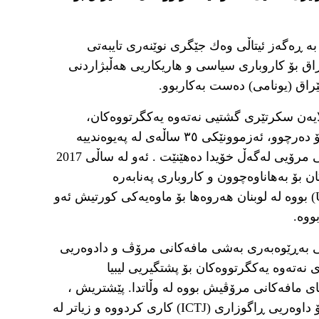
یۆ کۆردۆنی بە ڕەگەز ئیتاڵی وەك جێگری نوێنەری تایبەتی
ق بۆ کاروباری سیاسی و هاریکاریی هەڵبژاردنی
ێراق (یونامی) دەست بەکاربوو.
کۆردۆن، کە لە ١١ی تەموزی ٢٠٢٢ لەلایەن سکرتێری گشتیی نەتەوە یەکگرتووەکان،
ئەنتۆنیۆ گۆتێرێشەوە، فەرمانی دامەزراندنی بۆ دەرچوو، ئەزموونێکی ٣٥ ساڵەی لە پەیوەندییە
نێودەوڵەتییەکان و مافەکانی مرۆڤ و یاساکانی مرۆیی لەگەڵ خۆیدا دەهێنێت . ئەو لە ساڵی 2017
 بۆ بەهاناوەچوون و کاروباری پەنابەرە
فەلەستینییەکان لە ڕۆژهەڵاتی نزیك (UNRWA) بووە لە لوبنان هەروەها بۆ ماوەیەکی کورتیش ئەو
ووە.
ماوەی نێوان (٢٠١٣-٢٠١٧) پۆستی بەڕێوەبەری بەشی مافەکانی مرۆڤ و دادوەریی
نەتەوە یەکگرتووەکان بۆ پشتگیریی لیبیا
 باڵای مافەکانی مرۆڤیش بووە لە وڵاتدا. پێشتریش ،
بەڕێز کۆردۆن لەگەڵ سەنتەری نێودەوڵەتی بۆ داوەریی ڕاگوزاری (ICTJ) کاری کردووە و زیاتر لە