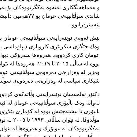
و هەماهەنگکاری نەتەوە یەکگرتووەکان بۆ بە
شاندی سوڵتانییەتی
پێسپێردرابوو.
پێش ئەوەی نوێنەرایەتی سوڵتانییەتی عومان ب
وەك جێگری سکرتێری کاروباری دیپلۆماسی بە
عومان کاری کردووە. هەروەها سەرۆکی دیوان
وەزیر لە وەزارەتی دەرەوەی سوڵتانیەتی عوم
شیکاری سیاسی لە وەزارەتی دەرەوەی سوڵتانییەت
دکتۆر ئەلحەسان نوێنەرایەتی وڵاتەکەی کردو
باڵیۆزی نا نیشتەجێیش بووە لە کۆماری بێلاڕو
مۆڵدۆڤا. ل