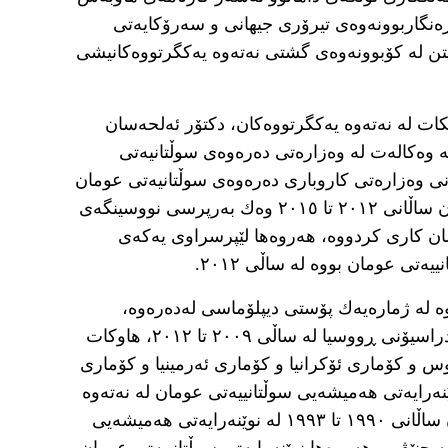
رەنگاربوونەوەی تیرۆری جیهانی و سەرۆکایەتی
 عومان بۆ ٧٧هەمین دانیشتن لە کۆبوونەوەی گشتی نەتەوە یەکگرتووەکانیشی
کات لە نەتەوە یەکگرتووەکان، دکتۆر ئەلحەسان
 وەکالەت لە وەزارەتی دەرەوەی سوڵتانیەتی
ی وەزارەتی کاروباری دەرەوەی سوڵتانیەتی عومان
بووە لە ساڵی ٢٠١٥ تا ٢٠١٩. هەروەها لە نێوان ساڵانی ٢٠١٢ تا ٢٠١٥ وەك بەرپرسی نووسینگەی
ان کاری کردووە، هەروەها لێپرسراوی یەکەی
ی عومان بووە لە ساڵی ٢٠١٢.
وە لە ژمارەیەك پۆستی دیپلۆماسی لەدەرەوە،
لەوانە وەک باڵیۆزی سوڵتانییەتی عومان لە فیدراسیۆنی ڕووسیا لە ساڵی ٢٠٠٩ تا ٢٠١٢، هاوکات
وس و کۆماری ئۆکرانیا و کۆماری ئەرمینیا و کۆماری
ە نێوان ساڵانی ١٩٩٣ تا ٢٠٠٥ لە نوێنەرایەتی هەمیشەیی سوڵتانییەتی عومان لە نەتەوە
یەکگرتووەکان لە نیویۆرك و هەروەها لە نێوان ساڵانی ١٩٩٠ تا ١٩٩٣ لە نوێنەرایەتی هەمیشەیی