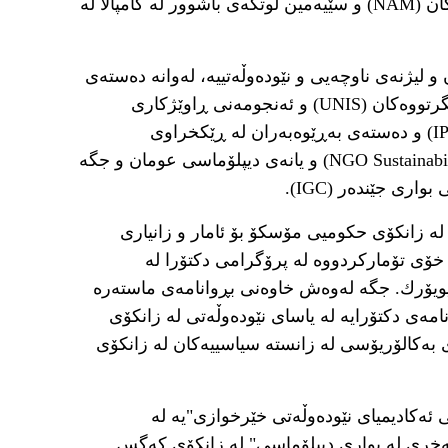
ساڵی ٢٠٢٣ و نۆزدەهەمین لوتکەی بێ لایەنەکان (NAM) و سێیەمین لوتکەی باشوور لە کامپالا لە
 لیژنەی ناوچەیی و نێودەوڵەتییە، لەوانە دەستەی
ئەمینداری قوتابخانەی نێودەوڵەتی نەتەوە یەکگرتووەکان (UNIS) و ئەنجومەنی ڕاوێژکاری
نێودەوڵەتی دامەزراوەی ئاشتی نێودەوڵەتی (IPI) و دەستەی بەڕێوەبەران لە ڕێکخراوی
بەردەوامیی ڕێکخراوە ناحکومییەکان (NGO Sustainability Inc) و یانەی دیپلۆماسی عومان و جگە
اری جێندەر (IGC).
لە زانکۆی حکومیی مۆسکۆ بۆ ئامار و زانیاری
ە نێوان ساڵانی ١٩٩٧ - ٢٠٠٥ ناوی خۆی تۆمارکردووە لە پرۆگرامی دکتۆرا لە
نیویۆرك. جگە لەوەش خاوەنی بڕوانامەی ماستەرە
نامەی دکتۆرایە لە یاسای نێودەوڵەتی لە زانکۆی
 بەکالۆریۆسی لە زانستە سیاسییەکان لە زانکۆی
ئەکادیمیای نێودەوڵەتی خێرخوازی"یە لە
ەخری لە بواری دیپلۆماسی" لە زانکۆی کەگس