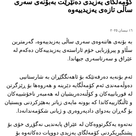
کۆمەڵگای یەزیدی دەنێرێت بەبۆنەی سەری
ساڵی تازەی یەزیدییەوە
١٦ نیسان ٢٠٢٥
بە بۆنەی هاتنەوەی سەری ساڵی یەزیدییەوە، گەرمترین
سڵاو و پیرۆزبایی خۆم ئاراستەی یەزیدییەکان دەکەم لە
عێراق و سەرتاسەری جیهاندا.
ئەم بۆنەیە دەرفەتێکە بۆ ئاهەنگگێڕان بە شارستانیی
دەوڵەمەندی ئەم کۆمەڵگایە دێرینە و هەروەها بۆ ڕێزگرتن
لە قوربانییەکان و کۆڵنەدەریشیان لە هەمبەر ناخۆشییەکان
و ئاڵنگارییەکاندا کە بوونە مایەی زیاتر بەهێزکردنی ویستیان
بۆ گەڕان بەدوای دادپەروەری و ژیانی شکۆمەندانەدا.
نەتەوە یەکگرتووەکان لە عێراق پابەندیی نەگۆڕی خۆی بۆ
پشتگیریکردنی کۆمەلگای یەزیدی دووپات دەکاتەوە بۆ