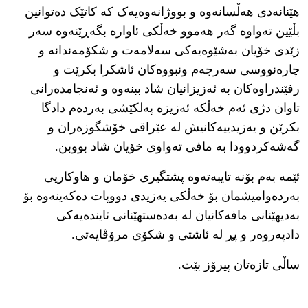
هێنانەدی هەڵسانەوە و بووژانەوەیەک کە کاتێک دەتوانین
بڵێین تەواوە گەر هەموو خەڵکی ئاوارە بگەڕێنەوە سەر
زێدی خۆیان بەشێوەیەکی سەلامەت و شکۆمەندانە و
چارەنووسى سەرجەم ونبووەکان ئاشکرا بکرێت و
رفێندراوەکان بە ئەزیزانیان شاد ببنەوە و ئەنجامدەرانی
تاوان دژی ئەم خەڵکە ئەزیزە پەلکێشی بەردەم دادگا
بکرێن و یەزیدییەکانیش لە عێراقی خۆشگوزەران و
گەشەکردوودا بە مافی تەواوی خۆیان شاد بووبن.
ئێمە بەم بۆنە تایبەتەوە پشتگیرى خۆمان و هاوکاریی
بەردەوامیشمان بۆ خەڵکی یەزیدی دووپات دەکەینەوە بۆ
بەدیهێنانى مافەکانیان لە بەدەستهێنانی ئایندەیەکی
دادپەروەر و پڕ لە ئاشتی و شکۆی مرۆڤایەتی.
ساڵی تازەتان پیرۆز بێت.