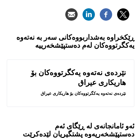
ڕێکخراوە بەشداربووەکانی سەر بە نەتەوە
یەکگرتووەکان لەم دەستپێشخەرییە
نێرده‌ى نه‌ته‌وه‌ يه‌كگرتووه‌كان بۆ
هاريكارى عيراق
نێرده‌ى نه‌ته‌وه‌ يه‌كگرتووه‌كان بۆ هاريكارى عيراق
ئەو ئامانجانەی لە ڕێگای ئەم
دەستپێشخەریەوە پشتگیریان لێدەکرێت