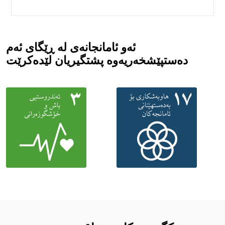
ئەو ئامانجانەی لە ڕێگای ئەم
دەستپێشخەریەوە پشتگیریان لێدەکرێت