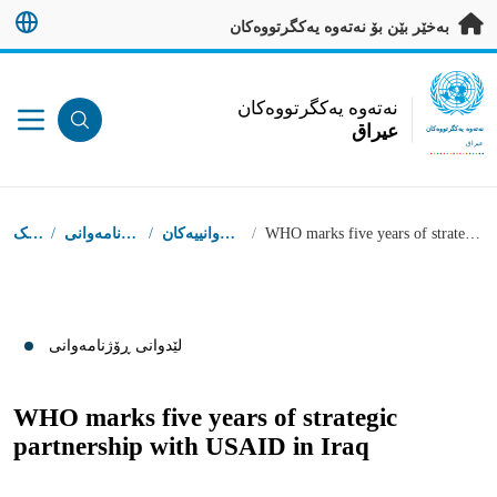
ەرەو ناوەڕۆکی سەرەکی بڕۆ
بەخێر بێن بۆ نەتەوە یەکگرتووەکان
UN Logo
نەتەوە یەکگرتووەکان
عيراق
نەتەوە یەکگرتووەکان
عيراق
شوێنى تۆ
دەستپێک
/
سەنتەری ڕۆژنامەوانی
/
لێدوانه‌ ڕۆژنامەوانیيه‌كان
/
WHO marks five years of strategic partnership with USAID in Iraq
لێدوانی ڕۆژنامەوانی
WHO marks five years of strategic
partnership with USAID in Iraq