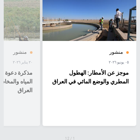
منشور
منشور
٠٥ يونيو ٢٠٢٦
٢٠ يناير ٢٠٢٦
موجز عن الأمطار: الهطول
مذكرة دعوة إل
المطري والوضع المائي في العراق
المياه والمخاط
العراق
12
/
1