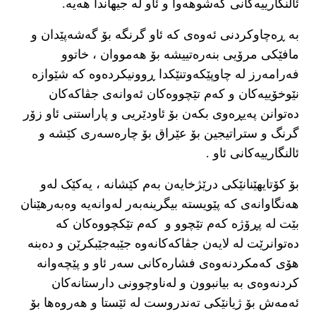
ئالنگارییەکانی کەشوهەوا و ئاو لە جیهاندا هەیە.
بە ڕەچاوکردنی ئەوەی کە ئاو گرنگە بۆ گەشەپێدان و
مافێکی مرۆیی بنەرەتییشە بۆ هەمووان ، خاتوو
فەرامەرز لە چاوپێکەوتنێکدا ڕوونیکردەوە کە شێوازە
نێوخۆییەکان و کەم تێچووەکان ئەوانەی جڤاکەکان
دەتوانن پەیڕەوی بکەن بۆ ئاودێریی و پاراستنی ئاو زۆر
گرنگ و ستراتیجین بۆ عێراق بۆ چارەسەری کێشە و
ئالنگارییەکانی ئاو .
بۆ کۆتایهێنانێکی درێژخایەن بەم کێشانە ، یەکێک لەو
هەنگاوانەی کە پێویستە بیگرینەبەر لەوانەیە وەبەرهێنان
بێت لە پڕۆژە کەم تێچوو و کەم تێکچووەکان کە
دەتوانرێت لە لایەن جڤاکەکانەوە جێبەجێبکرێن و دەبنە
هۆی کەمکردنەوەی فشارەکانی سەر ئاو و پێچەوانە
کردنەوەی بە بیانبوون و لەناوچوونی دارستانەکان
ئەمەش بۆ ژیانێکی تەندروست لە ئێستا و هەروەها بۆ