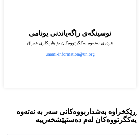
نوسينگه‌ى راگه‌ياندنى يونامى
نێرده‌ى نه‌ته‌وه‌ يه‌كگرتووه‌كان بۆ هاريكارى عيراق
unami-information@un.org
ڕێکخراوە بەشداربووەکانی سەر بە نەتەوە
یەکگرتووەکان لەم دەستپێشخەرییە