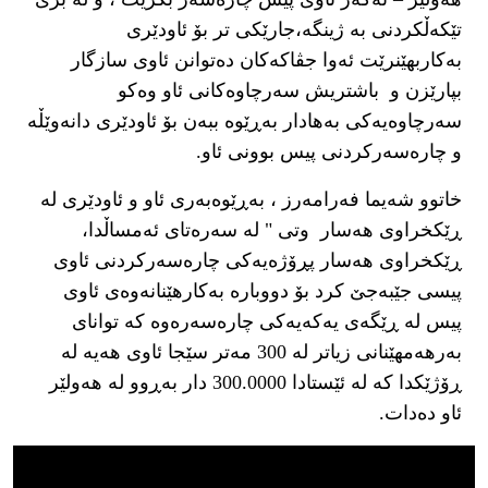
تێکەڵکردنی بە ژینگە،جارێکی تر بۆ ئاودێری
بەکاربهێنرێت ئەوا جڤاکەکان دەتوانن ئاوی سازگار
بپارێزن و باشتریش سەرچاوەکانی ئاو وەکو
سەرچاوەیەکی بەهادار بەڕێوە ببەن بۆ ئاودێری دانەوێڵە
و چارەسەرکردنی پیس بوونی ئاو.
خاتوو شەیما فەرامەرز ، بەڕێوەبەری ئاو و ئاودێری لە
ڕێکخراوی هەسار وتی " لە سەرەتای ئەمساڵدا،
ڕێکخراوی هەسار پڕۆژەیەکی چارەسەرکردنی ئاوی
پیسی جێبەجێ کرد بۆ دووبارە بەکارهێنانەوەی ئاوی
پیس لە ڕێگەی یەکەیەکی چارەسەرەوە کە توانای
بەرهەمهێنانی زیاتر لە 300 مەتر سێجا ئاوی هەیە لە
ڕۆژێکدا کە لە ئێستادا 300.0000 دار بەڕوو لە هەولێر
ئاو دەدات.