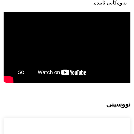
نەوەکانی ئایندە.
نووسینی