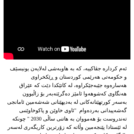
ئەم کردارە جڤاکییە، کە بە هاوبەشی لەلایەن یونیسێف
و حکومەتی هەرێمی کوردستان و ڕێکخراوی
هەسارەوە جێبەجێکراوە، لە کاتێکدا دێت کە عێراق
هەنگاوی کەشوهەوا ئامێز دەگرێتەبەر بۆ زاڵبوون
بەسەر کورتهێنانەکانی لە بەدیهێنانی شەشەمین ئامانجی
گەشەپیدانی بەردەوام "ئاوى خاوێن و پاكوخاوێنىی
ته‌ندروست بۆ هه‌مووان بە هاتنی ساڵی 2030 " چونکە
لە ئێستادا پێنجەمین وڵاتە کە زۆرترین کاریگەری لەسەر