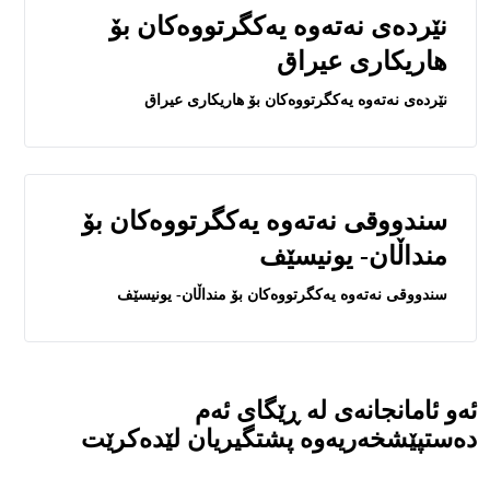
نێرده‌ى نه‌ته‌وه‌ يه‌كگرتووه‌كان بۆ
هاريكارى عيراق
نێرده‌ى نه‌ته‌وه‌ يه‌كگرتووه‌كان بۆ هاريكارى عيراق
سندووقی نه‌ته‌وه‌ یه‌كگرتووه‌كان بۆ
منداڵان- یونیسێف
سندووقی نه‌ته‌وه‌ یه‌كگرتووه‌كان بۆ منداڵان- یونیسێف
ئەو ئامانجانەی لە ڕێگای ئەم
دەستپێشخەریەوە پشتگیریان لێدەکرێت