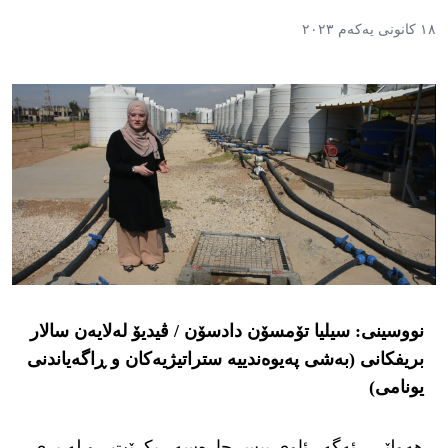
١٨ کانونی یەکەم ٢٠٢٣
نووسینی: سیلیا تۆمسۆن دادسۆن / ڤیدیۆ لەلایەن سالار
بریفکانی (بەشی پەیوەندییە ستراتیژیەکان و ڕاگەیاندنی
یونامی)
هەولێر – ئەگەر ئاوی پیس چارەسەر بکرێت ، و لە بری