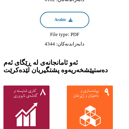
Arabic
File type: PDF
دابه‌زاندنه‌كان: 4344
ئەو ئامانجانەی لە ڕێگای ئەم
دەستپێشخەریەوە پشتگیریان لێدەکرێت