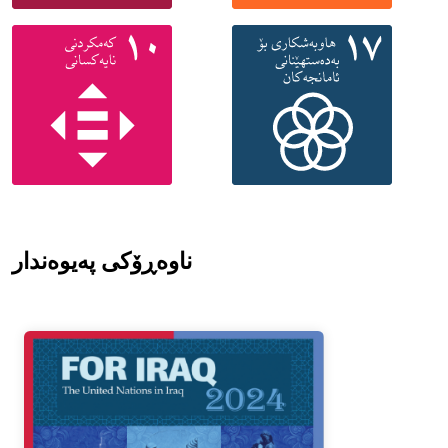
ناوەڕۆکی پەیوەندار