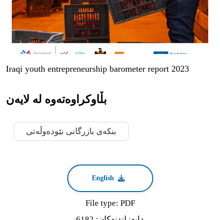
Iraqi youth entrepreneurship barometer report 2023
بڵاوکراوەتەوە لە لایەن
بنكه‌ى بازرگانى نێوده‌وڵه‌تى
English
File type: PDF
دابه‌زاندنه‌كان: 6182