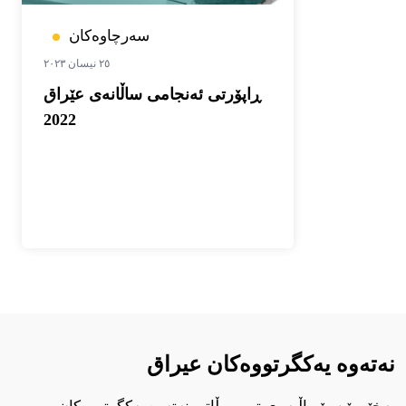
سەرچاوەکان
٢٥ نیسان ٢٠٢٣
ڕاپۆرتی ئەنجامی ساڵانەی عێراق
2022
نەتەوە یەکگرتووەکان عيراق