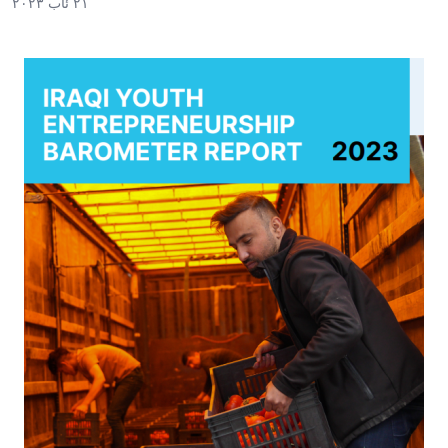
٢١ ئاب ٢٠٢٣