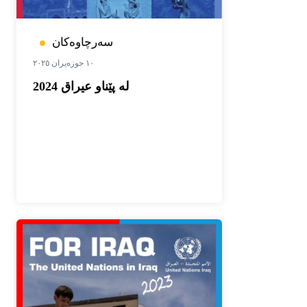
سەرچاوەکان
١٠ حوزەیران ٢٠٢٥
له‌ پێناو عیراق 2024