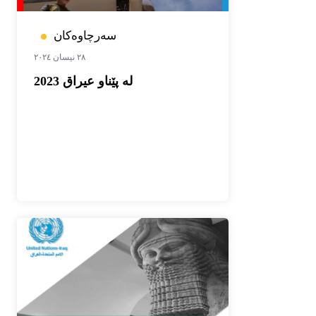
سەرچاوەکان
٢٨ نیسان ٢٠٢٤
له‌ پێناو عیراق 2023