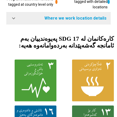
tagged with detailed
tagged at country level only
locations
Where we work location details
کارەکانمان لە SDG 17 پەیوەندییان بەم
ئامانجە گەشەپێدانە به‌رده‌وامانه‌وه‌ هەیە: