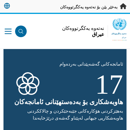
ەرەو ناوەڕۆکی سەرەکی بڕۆ
بەخێر بێن بۆ نەتەوە یەکگرتووەکان
UN Logo
نەتەوە یەکگرتووەکان
عيراق
نەتەوە یەکگرتووەکان
عيراق
ئامانجه‌كانى گه‌شه‌پێدانى به‌رده‌وام
17
هاوبه‌شكارى بۆ به‌ده‌ستهێنانى ئامانجه‌كان
به‌هێزكردنى هۆكاره‌كانى جێبه‌جێكردن و چالاككردنى
هاوبه‌شكاريى جيهانى له‌پێناو گه‌شه‌ى درێژخايه‌ندا