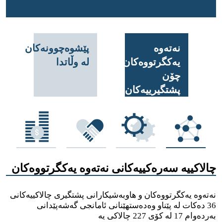
نەتەوە
پێشوەچوونەکان
یەکگرتووەکان
لە وڵاتدا
چۆن
پشتگیرییەکان
پێشکەش
دەکات
چالاکییە سەرەکییەکانی نەتەوە یەکگرتووەکان
نەتەوە یەکگرتووەکان و هاوبەشیکارانی پشتگیری چالاکییەکانى
36 دەکات لە پێناو وەدەستهێنانی ئامانجی گەشەپێدانی
بەردەوام 17 لە کۆی 227 چالاکى يه