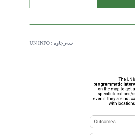
سەرچاوە : UN INFO
The UN i
programmatic interv
on the map to get a
specific locations/s
even if they are not c
with location
Outcomes