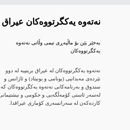
نەتەوە یەکگرتووەکان عيراق
بەخێر بێن بۆ ماڵپەڕی تیمی وڵاتی نەتەوە
یەکگرتووەکان
نەتەوە یەکگرتووەکان لە عیراق بریتییە لە دوو
نێردەی مەیدانیی (یونامی و یونیتاد) و ئاژانس و
سندوق و بەرنامەکانی نەتەوە یەکگرتووەکان کە
لەسەر ئاستی کۆمەڵگەیی و حکومی و نیشتیمانی
کاردەکەن لە سەرانسەری کۆماری عیراقدا.