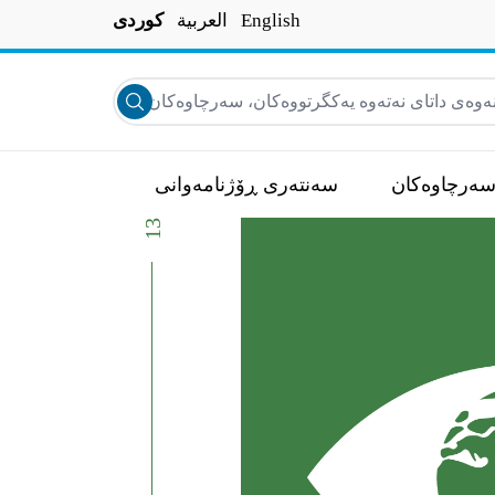
English
العربية
کوردی
ه‌ى داتاى نه‌ته‌وه‌ يه‌كگرتووه‌كان، سه‌رچاوه‌كان، هه‌واڵه‌كان و زياتر...
Submit search
ەرچاوەکان
سەنتەری ڕۆژنامەوانی
13