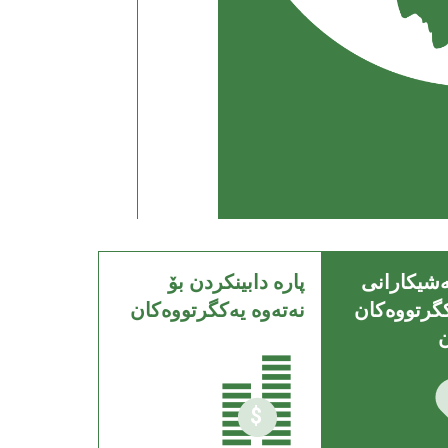
ەشیکارانی
پاره‌ دابينكردن بۆ
کگرتووەکان
نه‌ته‌وه‌ يه‌كگرتووه‌كان
ن