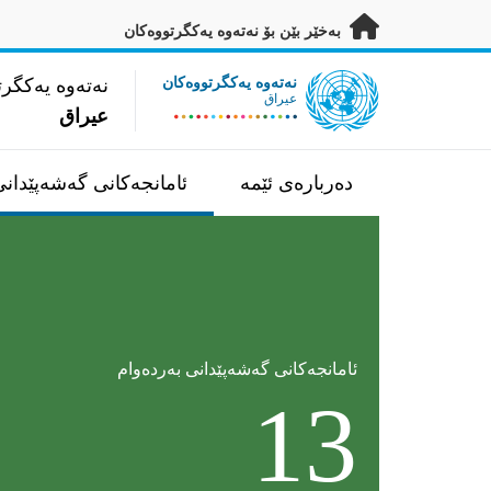
ەرەو ناوەڕۆکی سەرەکی بڕۆ
بەخێر بێن بۆ نەتەوە یەکگرتووەکان
UN Logo
نەتەوە یەکگرتووەکان
نەتەوە یەکگرت
عيراق
عيراق
دەربارەی ئێمە
ئامانجەکانی گەشەپێدانی
ئامانجه‌كانى گه‌شه‌پێدانى به‌رده‌وام
13