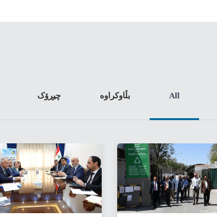
All
بڵاوکراوە
چیڕۆک