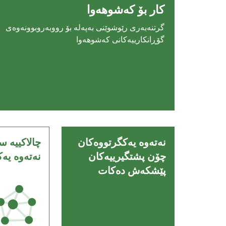
كار بۆ كه‌شوهه‌وا
گرتنه‌به‌رى رێوشوێنى به‌په‌له‌ بۆ رووبه‌روبوونه‌وه‌ى
گۆڕانكارييه‌كانى كه‌شوهه‌وا
نەتەوە یەکگرتووەکان
چالاکییە س
چۆن پشتگیرییەکان
نەتەوە یە
پێشکەش دەکات