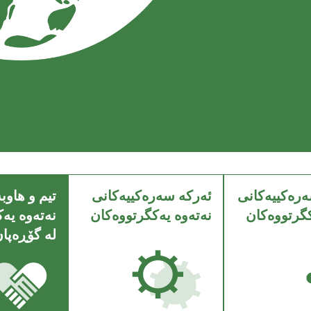
ەرەکییەکانی
ئەرکە سەرەکییەکانی
تیم و هاوب
کگرتووەکان
نەتەوە یەکگرتووەکان
نەتەوە یە
لە گۆڕەپا