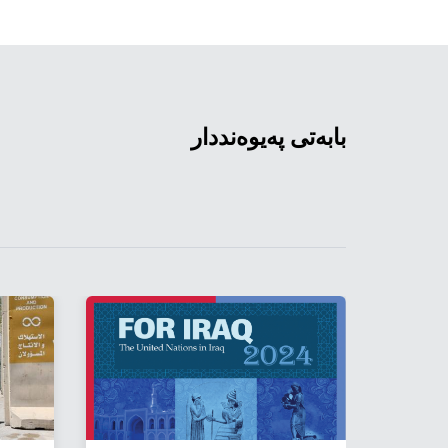
بابه‌تى په‌يوه‌نددار