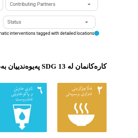
Contributing Partners
Status
tic interventions tagged with detailed locations
کارەکانمان لە SDG 13 پەیوەندییان بەم ئامانجە گەشەپێدانە به‌رده‌وامانه‌وه‌ هەیە: