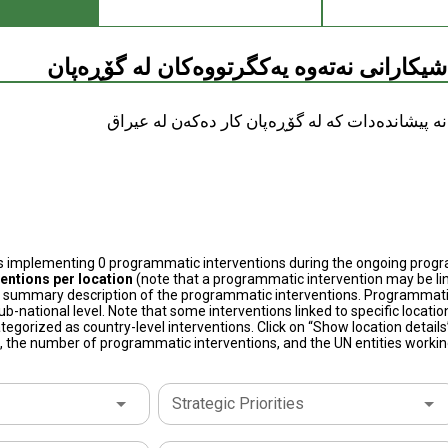
ەشیکارانی نەتەوە یەکگرتووەکان لە گۆڕەپان
ە پیشاندەدات كه‌ له‌ گۆڕه‌پان كار ده‌كه‌ن له‌ عيراق
s implementing 0 programmatic interventions during the ongoing prog
entions per location
(note that a programmatic intervention may be lin
 summary description of the programmatic interventions. Programmatic i
ub-national level. Note that some interventions linked to specific locat
ategorized as country-level interventions. Click on “Show location detail
s, the number of programmatic interventions, and the UN entities working
Strategic Priorities