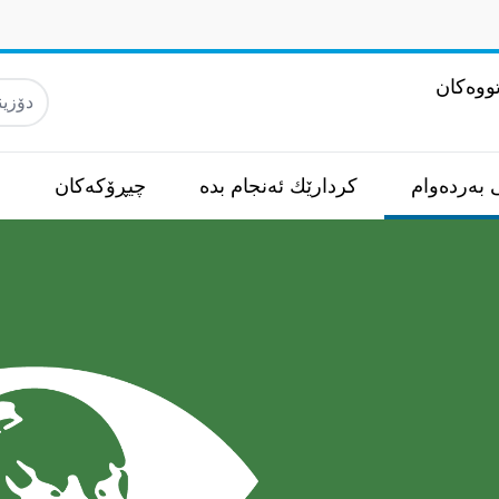
ووەکان
دۆزينه‌و
 بەردەوام
كردارێك ئه‌نجام بده‌
چیڕۆکەکان
س