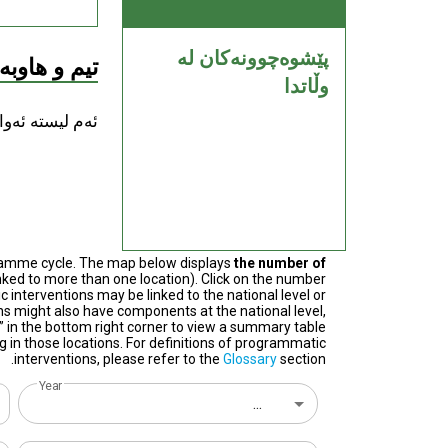
پێشوەچوونەکان لە
تیم و هاوب
وڵاتدا
ئەم لیستە ئەوان
ramme cycle. The map below displays
the number of
ked to more than one location). Click on the number
nterventions may be linked to the national level or
ions might also have components at the national level,
s” in the bottom right corner to view a summary table
 in those locations. For definitions of programmatic
interventions, please refer to the
Glossary
section.
Year
...