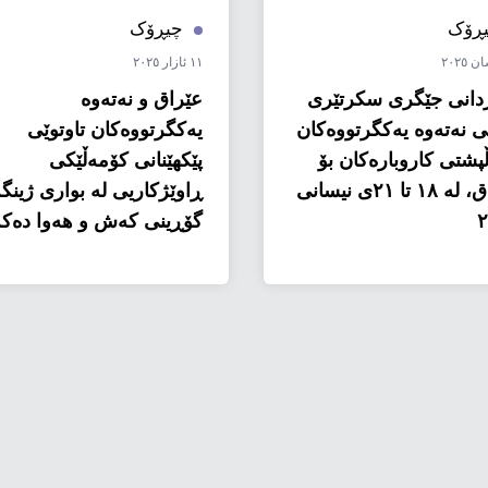
ڕۆک
چیڕۆک
١١ ئازار ٢٠٢٥
انی جێگری سکرتێری
عێراق و نەتەوە
 نەتەوە یەکگرتووەکان
یەکگرتووەکان تاوتوێی
ڵپشتی کاروبارەکان بۆ
پێکهێنانی کۆمەڵێکی
عیراق، لە ١٨ تا ٢١ی نیسانی
ڕاوێژکاریی لە بواری ژینگە
٢
گۆڕینی کەش و هەوا دەک
بۆ ڕووبەڕووبوونەوەی پی
بوون و ئاڵنگارییە
بەردەوامەکان